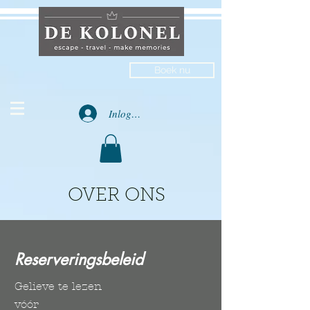
Boek nu
Inloggen
OVER ONS
Reserveringsbeleid
Gelieve te lezen
vóór