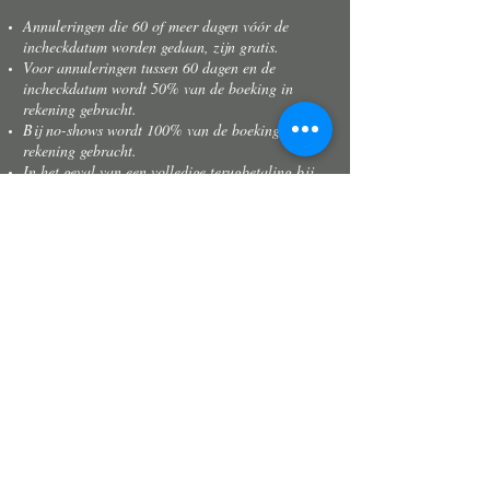
Annuleringen die 60 of meer dagen vóór de
incheckdatum worden gedaan, zijn gratis.
Voor annuleringen tussen 60 dagen en de
incheckdatum wordt 50% van de boeking in
rekening gebracht.
Bij no-shows wordt 100% van de boeking in
rekening gebracht.
In het geval van een volledige terugbetaling bij
annulering, zal er een aftrek van ongeveer 5%
als betalingsverwerkingskosten plaatsvinden.
Geinteresseerd ?
Stuur een mailtje naar :
Reservations@bnbassist.be